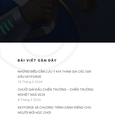
BÀI VIẾT GẦN ĐÂY
NHỮNG ĐIỀU CẦN LƯU Ý KHI THAM GIA CÁC GIẢI
ĐẤU KEYFORGE
16 Tháng 3 2024
CHUỖI GIẢI ĐẤU CHIẾN TRƯỜNG – CHIẾN TRƯỜNG
NGHIỆT NGÃ 2024
8 Tháng 3 2024
KEYFORGE VÀ CHƯƠNG TRÌNH DÀNH RIÊNG CHO
NGƯỜI MỚI HỌC CHƠI