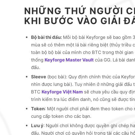
NHỮNG THỨ NGƯỜI C
KHI BƯỚC VÀO GIẢI Đ
Bộ bài thi đấu:
Mỗi bộ bài Keyforge sẽ bao gồm 36 
mùa sẽ có thêm một lá bài riêng biệt (thủy triều
toàn bộ bộ bài của mình cho BTC trong thời gian
thống
Keyforge Master Vault
của GG. Lá bài dan
đấu.
Sleeve
(bọc bài): Quy định chính thức của Keyfo
nhìn được lưng bài). Tuy nhiên ở những giải đấu 
BTC
Keyforge Việt Nam
sẽ chưa yêu cầu quy định
trình kiểm tra lúc điểm danh, nó cũng sẽ được tín
Token
: Một người chơi phải đem theo token cho
cung cấp token cho các bạn.
Lưu ý
: Người chơi không được quyền ghi chép hay 
đấu. Người chơi có quyền hỏi trọng tài các câu hỏ