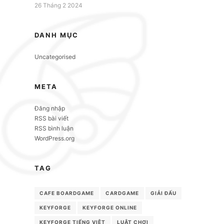
26 Tháng 2 2024
DANH MỤC
Uncategorised
META
Đăng nhập
RSS bài viết
RSS bình luận
WordPress.org
TAG
CAFE BOARDGAME
CARDGAME
GIẢI ĐẤU
KEYFORGE
KEYFORGE ONLINE
KEYFORGE TIẾNG VIỆT
LUẬT CHƠI