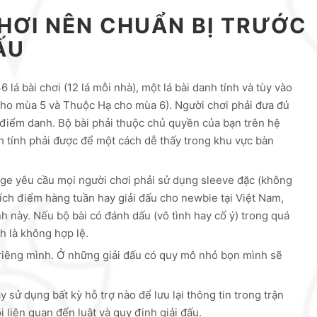
HƠI NÊN CHUẨN BỊ TRƯỚC
ẤU
lá bài chơi (12 lá mỗi nhà), một lá bài danh tính và tùy vào
 cho mùa 5 và Thuộc Hạ cho mùa 6). Người chơi phải đưa đủ
 điểm danh. Bộ bài phải thuộc chủ quyền của bạn trên hệ
h tính phải được để một cách dễ thấy trong khu vực bàn
rge yêu cầu mọi người chơi phải sử dụng sleeve đặc (không
tích điểm hàng tuần hay giải đấu cho newbie tại Việt Nam,
 này. Nếu bộ bài có đánh dấu (vô tình hay cố ý) trong quá
h là không hợp lệ.
 riêng mình. Ở những giải đấu có quy mô nhỏ bọn mình sẽ
sử dụng bất kỳ hỗ trợ nào để lưu lại thông tin trong trận
i liên quan đến luật và quy định giải đấu.