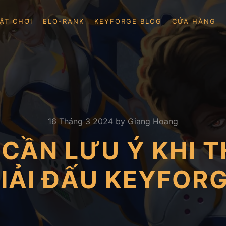
ẬT CHƠI
ELO-RANK
KEYFORGE BLOG
CỬA HÀNG
16 Tháng 3 2024
by
Giang Hoang
CẦN LƯU Ý KHI 
IẢI ĐẤU KEYFOR