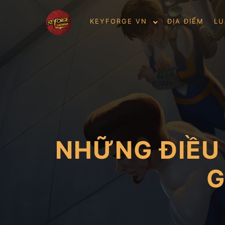
KEYFORGE VN
ĐỊA ĐIỂM
LU
NHỮNG ĐIỀU 
G