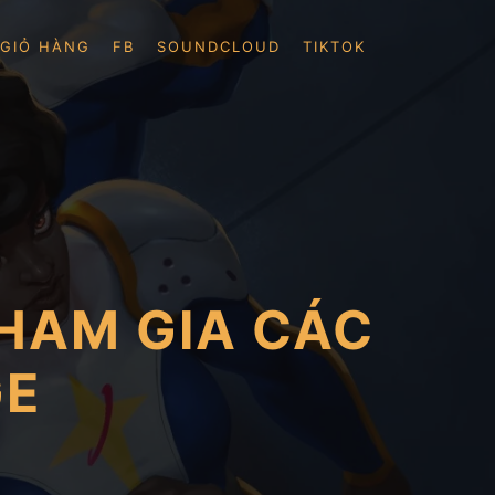
GIỎ HÀNG
FB
SOUNDCLOUD
TIKTOK
THAM GIA CÁC
GE