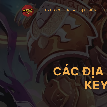
KEYFORGE VN
ĐỊA ĐIỂM
LU
CÁC ĐỊA
KEY