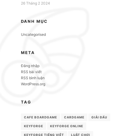
26 Tháng 2 2024
DANH MỤC
Uncategorised
META
Đăng nhập
RSS bài viết
RSS bình luận
WordPress.org
TAG
CAFE BOARDGAME
CARDGAME
GIẢI ĐẤU
KEYFORGE
KEYFORGE ONLINE
KEYFORGE TIẾNG VIỆT
LUẬT CHƠI