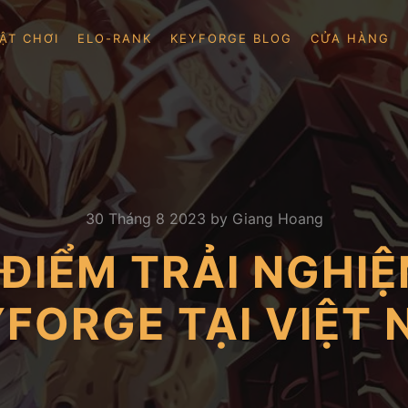
ẬT CHƠI
ELO-RANK
KEYFORGE BLOG
CỬA HÀNG
30 Tháng 8 2023
by
Giang Hoang
 ĐIỂM TRẢI NGHIỆ
FORGE TẠI VIỆT