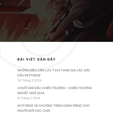
BÀI VIẾT GẦN ĐÂY
NHỮNG ĐIỀU CẦN LƯU Ý KHI THAM GIA CÁC GIẢI
ĐẤU KEYFORGE
16 Tháng 3 2024
CHUỖI GIẢI ĐẤU CHIẾN TRƯỜNG – CHIẾN TRƯỜNG
NGHIỆT NGÃ 2024
8 Tháng 3 2024
KEYFORGE VÀ CHƯƠNG TRÌNH DÀNH RIÊNG CHO
NGƯỜI MỚI HỌC CHƠI