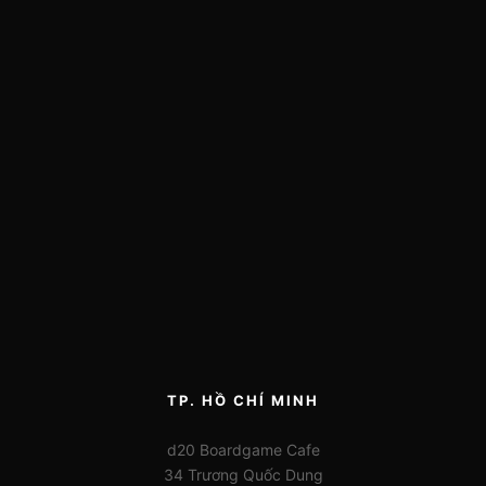
TP. HỒ CHÍ MINH
d20 Boardgame Cafe
34 Trương Quốc Dung